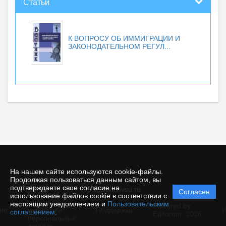
Статьи
К ВОПРОСУ ОБ ИММИГРАЦИИ И
ЗАКОНОДАТЕЛЬНОМ РЕГУЛ...
На нашем сайте используются cookie-файлы.
Продолжая пользоваться данным сайтом, вы
подтверждаете свое согласие на
© vestnik.nvsu.ru
Согласен
Политика
использование файлов cookie в соответствии с
защиты и
настоящим уведомлением и
Пользовательским
Powered by
ие
обработки
Поддержка
И
соглашением
.
Editorum,
2026
персональных