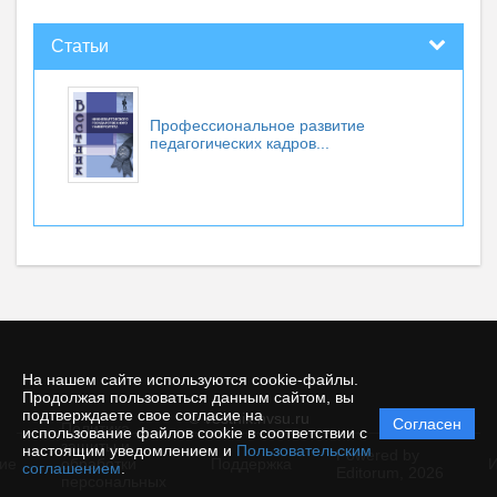
Статьи
Профессиональное развитие
педагогических кадров...
На нашем сайте используются cookie-файлы.
Продолжая пользоваться данным сайтом, вы
подтверждаете свое согласие на
© vestnik.nvsu.ru
Согласен
Политика
использование файлов cookie в соответствии с
защиты и
настоящим уведомлением и
Пользовательским
Powered by
ие
обработки
Поддержка
И
соглашением
.
Editorum,
2026
персональных