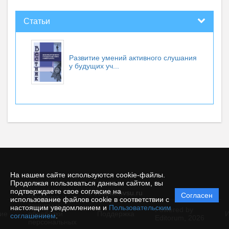
Статьи
Развитие умений активного слушания
у будущих уч...
На нашем сайте используются cookie-файлы.
Продолжая пользоваться данным сайтом, вы
подтверждаете свое согласие на
© vestnik.nvsu.ru
Согласен
Политика
использование файлов cookie в соответствии с
защиты и
настоящим уведомлением и
Пользовательским
Powered by
ие
обработки
Поддержка
И
соглашением
.
Editorum,
2026
персональных