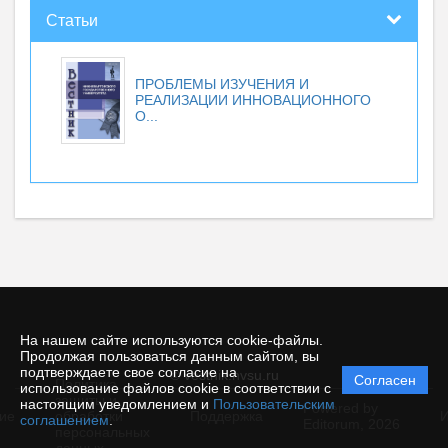
Статьи
ПРОБЛЕМЫ ИЗУЧЕНИЯ И
РЕАЛИЗАЦИИ ИННОВАЦИОННОГО
О...
На нашем сайте используются cookie-файлы.
Продолжая пользоваться данным сайтом, вы
подтверждаете свое согласие на
© vestnik.nvsu.ru
Согласен
Политика
использование файлов cookie в соответствии с
защиты и
настоящим уведомлением и
Пользовательским
Powered by
ие
обработки
Поддержка
И
соглашением
.
Editorum,
2026
персональных