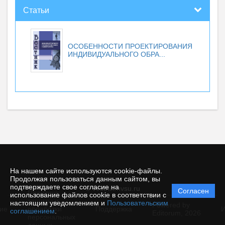
Статьи
ОСОБЕННОСТИ ПРОЕКТИРОВАНИЯ
ИНДИВИДУАЛЬНОГО ОБРА...
На нашем сайте используются cookie-файлы.
Продолжая пользоваться данным сайтом, вы
подтверждаете свое согласие на
© vestnik.nvsu.ru
Согласен
Политика
использование файлов cookie в соответствии с
защиты и
настоящим уведомлением и
Пользовательским
Powered by
ие
обработки
Поддержка
И
соглашением
.
Editorum,
2026
персональных