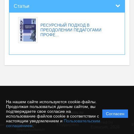
Статьи
РЕСУРСНЫЙ ПОДХОД В
ПРЕОДОЛЕНИИ ПЕДАГОГАМИ
ПРОФЕ...
На нашем сайте используются cookie-файлы.
Продолжая пользоваться данным сайтом, вы
подтверждаете свое согласие на
© vestnik.nvsu.ru
Согласен
Политика
использование файлов cookie в соответствии с
защиты и
настоящим уведомлением и
Пользовательским
Powered by
ие
обработки
Поддержка
И
соглашением
.
Editorum,
2026
персональных