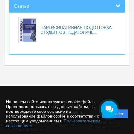
Статьи
ПАРТИСИПАТИВНАЯ ПОДГОТОВКА
СТУДЕНТОВ ПЕДАГОГИЧЕ...
На нашем сайте используются cookie-файлы.
Продолжая пользоваться данным сайтом, вы
подтверждаете свое согласие на
© vestnik.nvsu.ru
Согласен
Политика
использование файлов cookie в соответствии с
защиты и
настоящим уведомлением и
Пользовательским
Powered by
ие
обработки
Поддержка
И
соглашением
.
Editorum,
2026
персональных