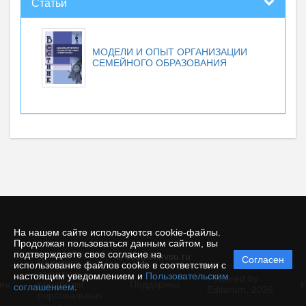
Статьи
МОДЕЛИ И ОПЫТ ОРГАНИЗАЦИИ
СЕМЕЙНОГО ОБРАЗОВАНИЯ
На нашем сайте используются cookie-файлы.
Продолжая пользоваться данным сайтом, вы
подтверждаете свое согласие на
© vestnik.nvsu.ru
Согласен
Политика
использование файлов cookie в соответствии с
защиты и
настоящим уведомлением и
Пользовательским
Powered by
ие
обработки
Поддержка
И
соглашением
.
Editorum,
2026
персональных