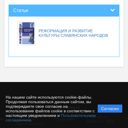
Статьи
РЕФОРМАЦИЯ И РАЗВИТИЕ
КУЛЬТУРЫ СЛАВЯНСКИХ НАРОДОВ
На нашем сайте используются cookie-файлы.
Продолжая пользоваться данным сайтом, вы
подтверждаете свое согласие на
© vestnik.nvsu.ru
Согласен
Политика
использование файлов cookie в соответствии с
защиты и
настоящим уведомлением и
Пользовательским
Powered by
ие
обработки
Поддержка
И
соглашением
.
Editorum,
2026
персональных