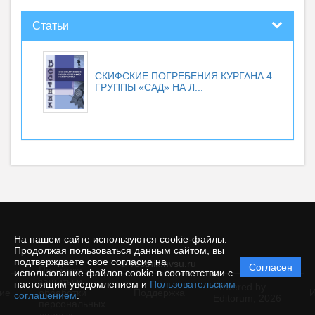
Статьи
СКИФСКИЕ ПОГРЕБЕНИЯ КУРГАНА 4
ГРУППЫ «САД» НА Л...
На нашем сайте используются cookie-файлы.
Продолжая пользоваться данным сайтом, вы
подтверждаете свое согласие на
© vestnik.nvsu.ru
Согласен
Политика
использование файлов cookie в соответствии с
защиты и
настоящим уведомлением и
Пользовательским
Powered by
ие
обработки
Поддержка
И
соглашением
.
Editorum,
2026
персональных