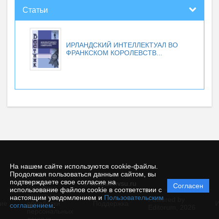
Статьи
ИРЛАНДСКИЙ ИНТЕЛЛЕКТУАЛ ВО
ФРАНКСКОМ КОРОЛЕВСТВ...
На нашем сайте используются cookie-файлы.
Продолжая пользоваться данным сайтом, вы
подтверждаете свое согласие на
© vestnik.nvsu.ru
Согласен
Политика
использование файлов cookie в соответствии с
защиты и
настоящим уведомлением и
Пользовательским
Powered by
ие
обработки
Поддержка
И
соглашением
.
Editorum,
2026
персональных