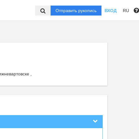
Отправить рукопись
ВХОД
RU
ижневартовске ,