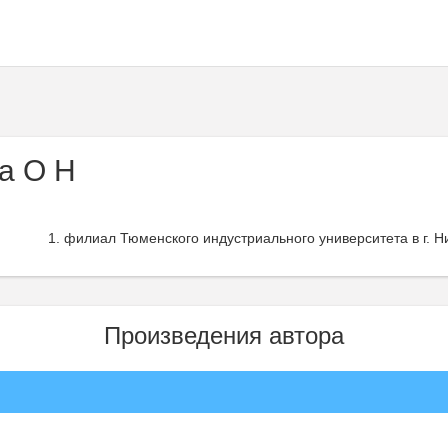
а О Н
филиал Тюменского индустриального университета в г. Н
Произведения автора