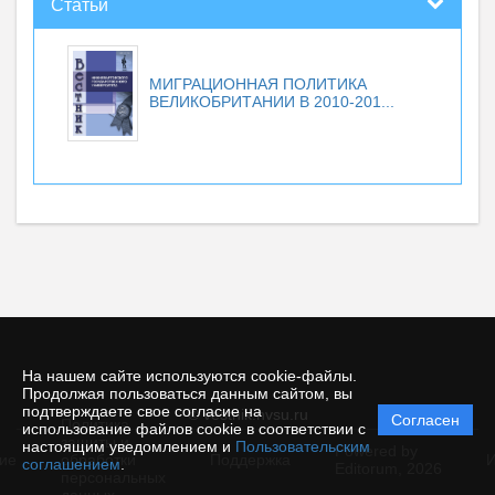
Статьи
МИГРАЦИОННАЯ ПОЛИТИКА
ВЕЛИКОБРИТАНИИ В 2010-201...
На нашем сайте используются cookie-файлы.
Продолжая пользоваться данным сайтом, вы
подтверждаете свое согласие на
© vestnik.nvsu.ru
Согласен
Политика
использование файлов cookie в соответствии с
защиты и
настоящим уведомлением и
Пользовательским
Powered by
ие
обработки
Поддержка
И
соглашением
.
Editorum,
2026
персональных