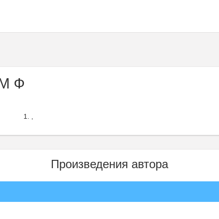
М Ф
,
Произведения автора