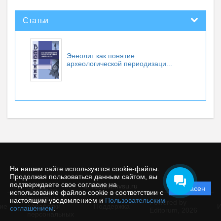
Статьи
Энеолит как понятие
археологической периодизаци...
На нашем сайте используются cookie-файлы.
Продолжая пользоваться данным сайтом, вы
подтверждаете свое согласие на
© vestnik.nvsu.ru
Согласен
Политика
использование файлов cookie в соответствии с
защиты и
настоящим уведомлением и
Пользовательским
Powered by
ие
обработки
Поддержка
И
соглашением
.
Editorum,
2026
персональных