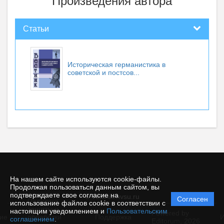
Произведения автора
Статьи
Историческая германистика в
советской и постсов...
На нашем сайте используются cookie-файлы.
Продолжая пользоваться данным сайтом, вы
подтверждаете свое согласие на
© vestnik.nvsu.ru
Согласен
Политика
использование файлов cookie в соответствии с
защиты и
настоящим уведомлением и
Пользовательским
Powered by
ие
обработки
Поддержка
И
соглашением
.
Editorum,
2026