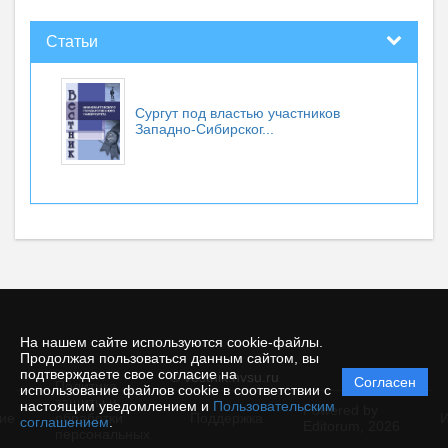
Статьи
Сургут под властью участников
Западно-Сибирског...
На нашем сайте используются cookie-файлы.
Продолжая пользоваться данным сайтом, вы
подтверждаете свое согласие на
© vestnik.nvsu.ru
Согласен
Политика
использование файлов cookie в соответствии с
защиты и
настоящим уведомлением и
Пользовательским
Powered by
ие
обработки
Поддержка
И
соглашением
.
Editorum,
2026
персональных