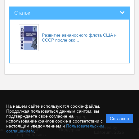
Статьи
Развитие авианосного флота США и
СССР после око...
На нашем сайте используются cookie-файлы.
Продолжая пользоваться данным сайтом, вы
подтверждаете свое согласие на
© vestnik.nvsu.ru
Согласен
Политика
использование файлов cookie в соответствии с
защиты и
настоящим уведомлением и
Пользовательским
Powered by
ие
обработки
Поддержка
И
соглашением
.
Editorum,
2026
персональных