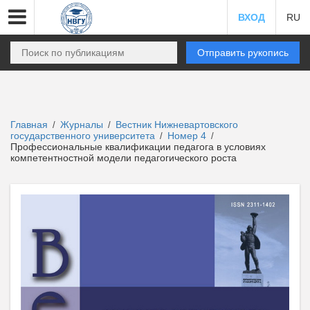
ВХОД
RU
Отправить рукопись
Главная
Журналы
Вестник Нижневартовского
/
/
государственного университета
Номер 4
/
/
Профессиональные квалификации педагога в условиях
компетентностной модели педагогического роста