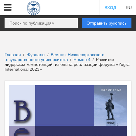
ВХОД
RU
Отправить рукопись
Главная
Журналы
Вестник Нижневартовского
/
/
государственного университета
Номер 4
Развитие
/
/
лидерских компетенций: из опыта реализации форума «Yugra
International 2023»