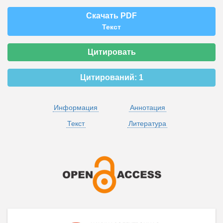
Скачать PDF
Текст
Цитировать
Цитирований:
1
Информация
Аннотация
Текст
Литература