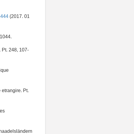
28444
(2017. 01
-1044.
 Pt. 248, 107-
tique
 etrangire. Pt.
mes
shaadelsländern