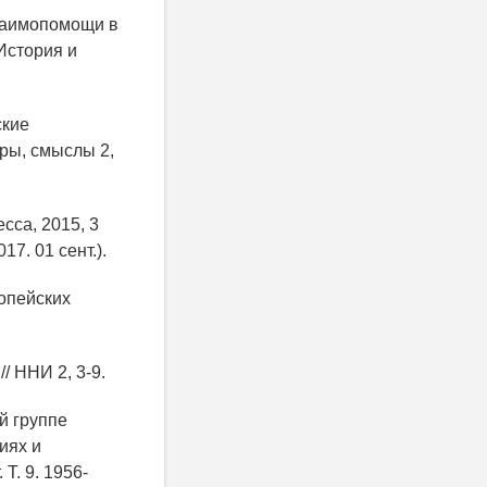
взаимопомощи в
 История и
ские
уры, смыслы 2,
сса, 2015, 3
17. 01 сент.).
ропейских
/ ННИ 2, 3-9.
й группе
иях и
Т. 9. 1956-