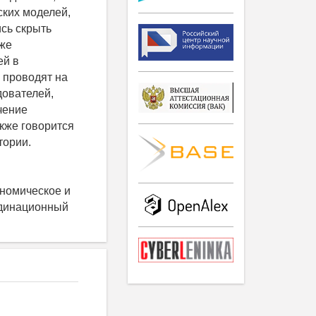
ских моделей,
ись скрыть
кже
ей в
 проводят на
дователей,
ючение
кже говорится
тории.
ономическое и
рдинационный