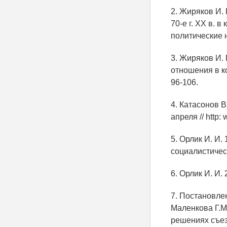
2. Жиряков И.
70-е г. ХХ в. 
политические н
3. Жиряков И. 
отношения в ко
96-106.
4. Катасонов 
апреля // http:
5. Орлик И. И
социалистическ
6. Орлик И. И.
7. Постановле
Маленкова Г.М.
решениях съезд