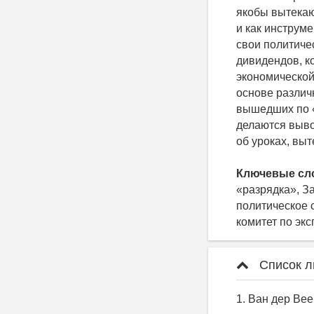
якобы вытекаю
и как инструм
свои политиче
дивидендов, к
экономической
основе различ
вышедших по «г
делаются выво
об уроках, вы
Ключевые сл
«разрядка», З
политическое 
комитет по эк
Список л
1. Ван дер Bee