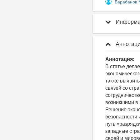
Барабанов 
Информац
Аннотаци
Аннотация:
В статье дела
экономическог
также выявить
связей со стр
сотрудничеств
возникшими в 
Решение эконо
безопасности 
путь «разрядк
западные стра
своей и миров