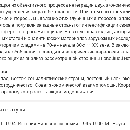
щая из объективного процесса интеграции двух экономиче
ент укрепления мира и безопасности. При этом они стремил
ские интересы. Выявление этих глубинных интересов, а та
оторые получали западные страны от интенсификации связ
 сфере со странами социализма в годы «разрядки», авторы
ных статей и аналитических материалов зарубежных иссле
орячим следам» - в 70-е - начале 80-х гг. ХХ века. В закл
ды и обобщения, проводятся исторические параллели, а та
текающих из анализа рассмотренной страницы новейшей ис
ова:
апад, Восток, социалистические страны, восточный блок, эк
сотрудничество, Совет экономической взаимопомощи, Коо
спортному контролю, санкции, модернизация
итературы
 Г. 1994. История мировой экономии. 1945-1990. М.: Наука.