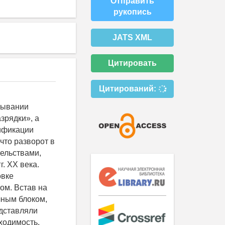
Отправить
рукопись
JATS XML
Цитировать
Цитирований:
тывании
зрядки», а
сификации
что разворот в
ельствами,
. ХХ века.
овке
ом. Встав на
чным блоком,
едставляли
ходимость,