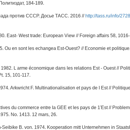
Политиздат, 184-189.
пада против СССР. Досье ТАСС. 2016 //
http://tass.ru/info/27
980. East- West trade: European View // Foreign affairs 58, 1016
5. Ou en sont les echangea Est-Ouest? // Economie et politique.
. 1982. L arme économique dans les relations Est - Ouest // Poli
Pt. 15, 101-117.
74. Arkwricht F. Multinationalisation et pays de I Est // Politique
tives du commerce entre Ia GEE et les pays de 1'Est // Proble
975. No. 1413. 12 mars, 26.
m-Seibike B. von. 1974. Kooperation mitt Unternehmen in Staat