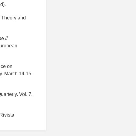
d).
: Theory and
e //
European
nce on
y. March 14-15.
rterly. Vol. 7.
Rivista