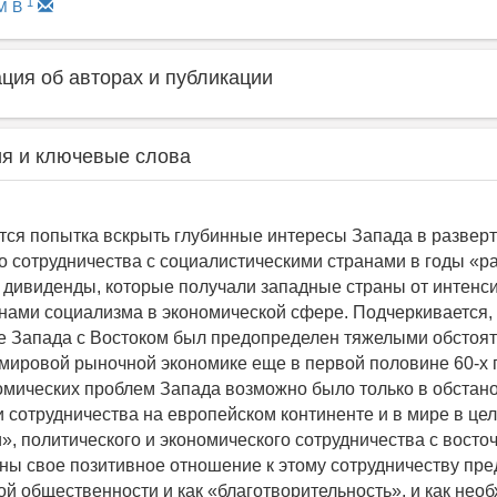
1
М В
ия об авторах и публикации
я и ключевые слова
ется попытка вскрыть глубинные интересы Запада в развер
о сотрудничества с социалистическими странами в годы «ра
 дивиденды, которые получали западные страны от интен
анами социализма в экономической сфере. Подчеркивается, 
е Запада с Востоком был предопределен тяжелыми обстоят
мировой рыночной экономике еще в первой половине 60-х гг
мических проблем Запада возможно было только в обстан
и сотрудничества на европейском континенте и в мире в цел
и», политического и экономического сотрудничества с восто
ны свое позитивное отношение к этому сотрудничеству пр
ой общественности и как «благотворительность», и как необ