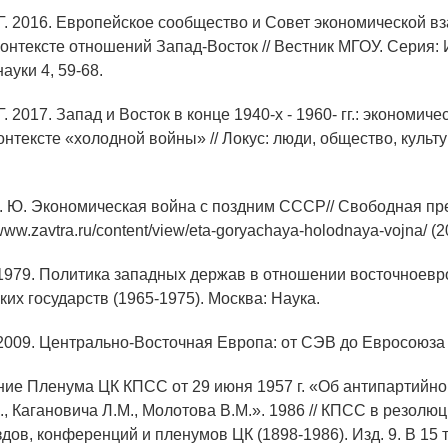
 Г. 2016. Европейское сообщество и Совет экономической 
в контексте отношений Запад-Восток // Вестник МГОУ. Серия:
ауки 4, 59-68.
Г. 2017. Запад и Восток в конце 1940-х - 1960- гг.: экономиче
нтексте «холодной войны» // Локус: люди, общество, культ
В. Ю. Экономическая война с поздним СССР// Свободная пре
 www.zavtra.ru/content/view/eta-goryachaya-holodnaya-vojna/ (20
. 1979. Политика западных держав в отношении восточноев
их государств (1965-1975). Москва: Наука.
 2009. Центрально-Восточная Европа: от СЭВ до Евросоюза /
ние Пленума ЦК КПСС от 29 июня 1957 г. «Об антипартийно
, Кагановича Л.М., Молотова В.М.». 1986 // КПСС в резолюц
ов, конференций и пленумов ЦК (1898-1986). Изд. 9. В 15 т. 