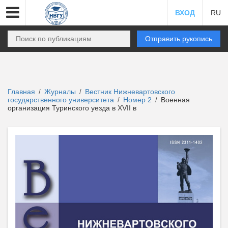
ВХОД
RU
Отправить рукопись
Главная
Журналы
Вестник Нижневартовского
/
/
государственного университета
Номер 2
Военная
/
/
организация Туринского уезда в XVII в