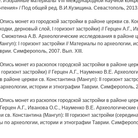
. Избранные материалы VIII Международной научной конф
чтения» / Под общей ред. В.И.Кузищина. Севастополь, 2013
Опись монет из городской застройки в районе церкви св. К
одки, дерновый слой, I горизонт застройки) // Герцен А.Г., И
, Смокотина А.В. Археологические исследования в районе ц
ангуп): I горизонт застройки // Материалы по археологии, и
рии. Симферополь, 2007. Вып. XIII.
Опись монет из раскопок городской застройки в районе церк
I горизонт застройки) // Герцен А.Г., Науменко В.Е. Археолог
 районе церкви св. Константина (Мангуп): II горизонт застрой
археологии, истории и этнографии Таврии. Симферополь, 2
Опись монет из раскопок городской застройки в районе церк
 Герцен А.Г., Иванова О.С., Науменко В.Е. Археологически
и св. Константина (Мангуп): III горизонт застройки (середина
лы по археологии, истории и этнографии Таврии. Симферопо