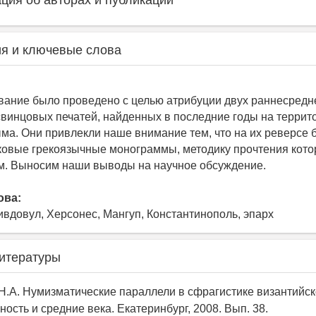
ия об авторах и публикации
я и ключевые слова
ание было проведено с целью атрибуции двух раннесред
свинцовых печатей, найденных в последние годы на террит
ма. Они привлекли наше внимание тем, что на их реверсе 
ковые грекоязычные монограммы, методику прочтения кот
м. Выносим наши выводы на научное обсуждение.
ова:
ивдовул, Херсонес, Мангуп, Константинополь, эпарх
итературы
 Н.А. Нумизматические параллели в сфрагистике византийско
ость и средние века. Екатеринбург, 2008. Вып. 38.