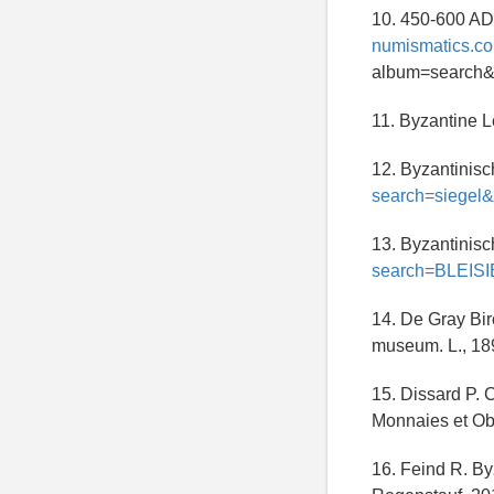
10. 450-600 AD
numismatics.c
album=search
11. Byzantine 
12. Byzantinis
search=siegel
13. Byzantinis
search=BLEIS
14. De Gray Bir
museum. L., 189
15. Dissard P. 
Monnaies et Obj
16. Feind R. By