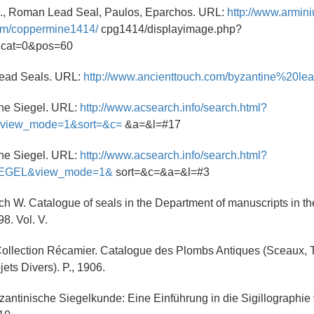
., Roman Lead Seal, Paulos, Eparchos. URL:
http://www.armini
om/coppermine1414/
cpg1414/displayimage.php?
&cat=0&pos=60
Lead Seals. URL:
http://www.ancienttouch.com/byzantine%20le
che Siegel. URL:
http://www.acsearch.info/search.html?
&view_mode=1&sort=&c=
&a=&l=#17
che Siegel. URL:
http://www.acsearch.info/search.html?
IEGEL&view_mode=1&
sort=&c=&a=&l=#3
ch W. Catalogue of seals in the Department of manuscripts in the
8. Vol. V.
Collection Récamier. Catalogue des Plombs Antiques (Sceaux, 
ets Divers). P., 1906.
zantinische Siegelkunde: Eine Einführung in die Sigillographie