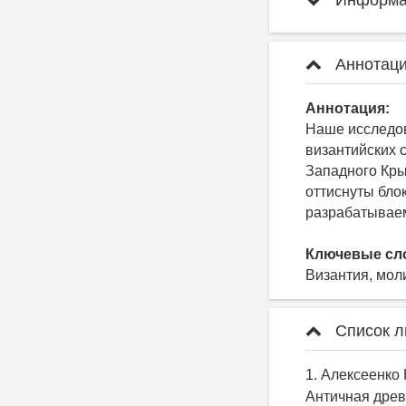
Информац
Аннотаци
Аннотация:
Наше исследов
византийских 
Западного Кры
оттиснуты бло
разрабатывае
Ключевые сл
Византия, мол
Список л
1. Алексеенко
Античная древн