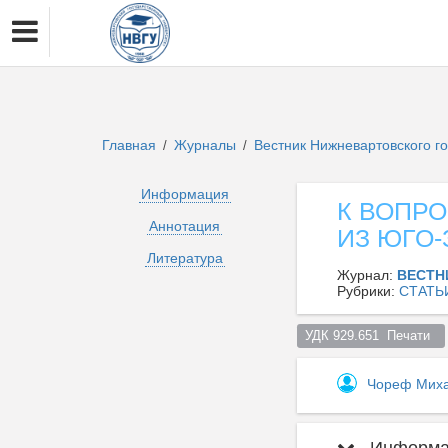
Главная
Журналы
Вестник Нижневартовского г
/
/
Информация
К ВОПРО
Аннотация
ИЗ ЮГО
Литература
Журнал:
ВЕСТН
Рубрики:
СТАТЬ
УДК 929.651  Печати  
Чореф Мих