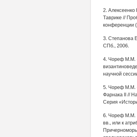
2. Алексеенко
Таврике // Пр
конференции (Х
3. Степанова Е
СПб., 2006.
4. Чореф М.М.
византиноведе
научной сессии
5. Чореф М.М. 
Фарнака II // 
Серия «Истори
6. Чореф М.М. 
вв., или к атр
Причерноморье.