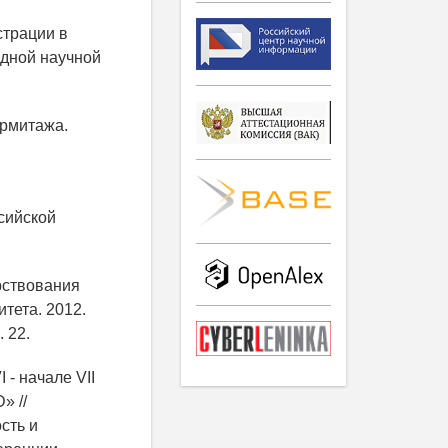
страции в
одной научной
Эрмитажа.
сийской
арствования
тета. 2012.
 22.
 - начале VII
» //
сть и