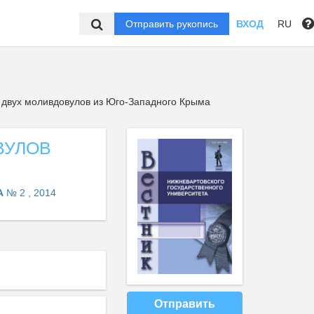
Отправить рукопись
ВХОД
RU
 двух моливдовулов из Юго-Западного Крыма
ВУЛОВ
А
№ 2 , 2014
Отправить