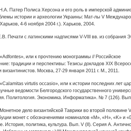
 Н.А. Патер Полиса Херсона и его роль в имперской админи
облемы истории и археологии Украины: Мат-лы V Междунар
арьков, 4-6 ноября 2004 г.). Харьков, 2004.
.В. Печати с латинскими надписями V-VIII вв. из собрания 
 «Adfontes», или к прочтению монограммы // Российское
ние: традиции и перспективы: Тезисы докладов XIX Всерос
 византинистов. Москва, 27-29 января 2011 г. М., 2011.
«Calamitas virtutis occasio», или к истории последних лет ц
Научные ведомости Белгородского государственного универси
я. Политология. Экономика. Информатика». № 7 (126). Вып.
Монетное дело византийской Таврики во второй половине VI
ибуции монет с обозначениями номиналов «M», «H», «K» и «D
 История, политика, культура. Вып. V (II). Серия А. Антично