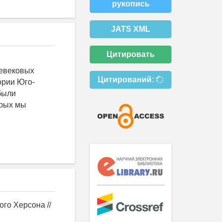
рукопись
JATS XML
Цитировать
невековых
Цитирований:
ории Юго-
были
орых мы
го Херсона //