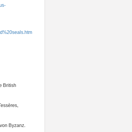
us-
ad%20seals.htm
 British
Tessères,
 von Byzanz.