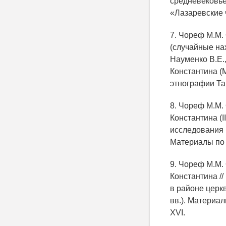
средневековье
«Лазаревские 
7. Чореф М.М. 
(случайные нах
Науменко В.Е.
Константина (М
этнографии Тав
8. Чореф М.М. 
Константина (I
исследования в
Материалы по 
9. Чореф М.М. 
Константина //
в районе церкв
вв.). Материа
XVI.