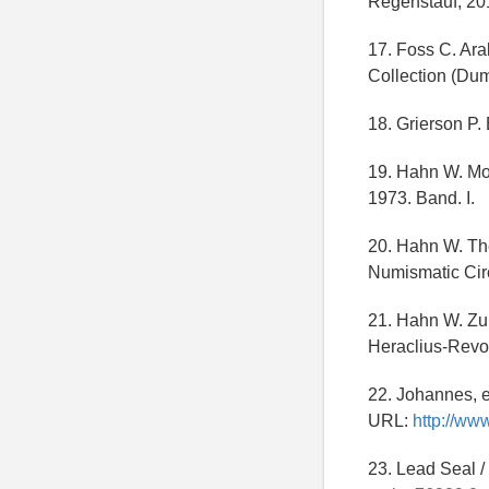
Regenstauf, 20
17. Foss C. Ara
Collection (Dum
18. Grierson P.
19. Hahn W. Mon
1973. Band. I.
20. Hahn W. The
Numismatic Circ
21. Hahn W. Zu
Heraclius-Revol
22. Johannes, e
URL:
http://ww
23. Lead Seal /