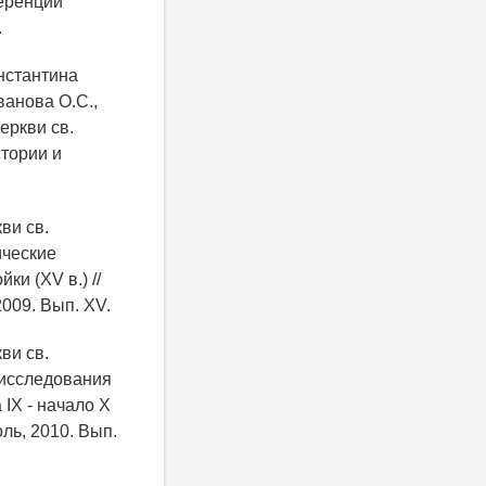
еренции
.
онстантина
ванова О.С.,
еркви св.
стории и
ви св.
ические
ки (XV в.) //
009. Вып. XV.
ви св.
е исследования
 IX - начало X
ль, 2010. Вып.