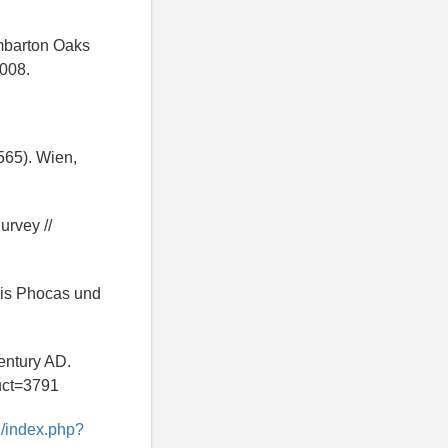
umbarton Oaks
2008.
565). Wien,
urvey //
bis Phocas und
entury AD.
uct=3791
d/index.php?