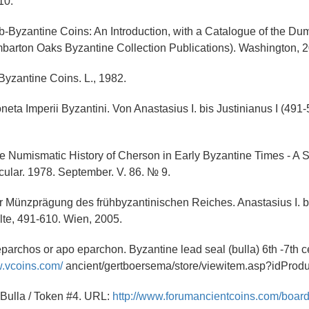
10.
b-Byzantine Coins: An Introduction, with a Catalogue of the D
barton Oaks Byzantine Collection Publications). Washington, 
 Byzantine Coins. L., 1982.
eta Imperii Byzantini. Von Anastasius I. bis Justinianus I (491-
 Numismatic History of Cherson in Early Byzantine Times - A S
ular. 1978. September. V. 86. № 9.
r Münzprägung des frühbyzantinischen Reiches. Anastasius I. 
te, 491-610. Wien, 2005.
parchos or apo eparchon. Byzantine lead seal (bulla) 6th -7th c
w.vcoins.com/
ancient/gertboersema/store/viewitem.asp?idProd
 Bulla / Token #4. URL:
http://www.forumancientcoins.com/boar