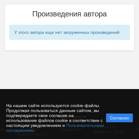
Произведения автора
У этого автора еще нет загруженных произведений
На нашем сайте используются cookie-файлы.
Продолжая пользоваться данным сайтом, вы
подтверждаете свое согласие на
© vestnik.nvsu.ru
Согласен
Политика
использование файлов cookie в соответствии с
защиты и
настоящим уведомлением и
Пользовательским
Powered by
ие
обработки
Поддержка
И
соглашением
.
Editorum,
2026
персональных