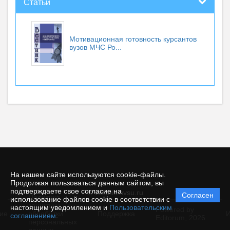
Статьи
Мотивационная готовность курсантов
вузов МЧС Ро...
На нашем сайте используются cookie-файлы.
Продолжая пользоваться данным сайтом, вы
подтверждаете свое согласие на
© vestnik.nvsu.ru
Согласен
Политика
использование файлов cookie в соответствии с
защиты и
настоящим уведомлением и
Пользовательским
Powered by
ие
обработки
Поддержка
И
соглашением
.
Editorum,
2026
персональных