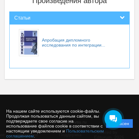
Произведения автора
Статьи
Апробация дипломного
исследования по интеграции...
На нашем сайте используются cookie-файлы.
Продолжая пользоваться данным сайтом, вы
подтверждаете свое согласие на
© vestnik.nvsu.ru
Согласен
Политика
использование файлов cookie в соответствии с
защиты и
настоящим уведомлением и
Пользовательским
Powered by
ие
обработки
Поддержка
И
соглашением
.
Editorum,
2026