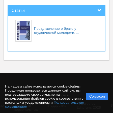
Статьи
Представление о браке у
студенческой молодежи: ...
На нашем сайте используются cookie-файлы.
Продолжая пользоваться данным сайтом, вы
подтверждаете свое согласие на
© vestnik.nvsu.ru
Согласен
Политика
использование файлов cookie в соответствии с
защиты и
настоящим уведомлением и
Пользовательским
Powered by
ие
обработки
Поддержка
И
соглашением
.
Editorum,
2026
персональных