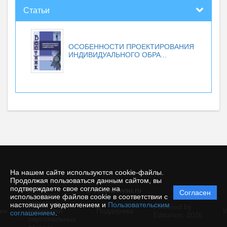
Статьи
ОСОБЕННОСТИ ПРОЕКТИРОВАНИЯ
ИНДИВИДУАЛЬНОГО ОБРА...
На нашем сайте используются cookie-файлы.
Продолжая пользоваться данным сайтом, вы
подтверждаете свое согласие на
© vestnik.nvsu.ru
Согласен
Политика
использование файлов cookie в соответствии с
защиты и
настоящим уведомлением и
Пользовательским
Powered by
ие
обработки
Поддержка
И
соглашением
.
Editorum,
2026
персональных