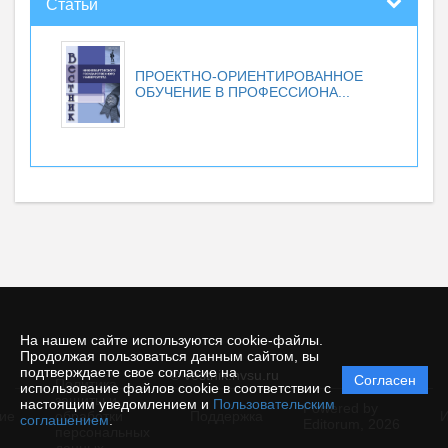
Статьи
ПРОЕКТНО-ОРИЕНТИРОВАННОЕ
ОБУЧЕНИЕ В ПРОФЕССИОНА...
На нашем сайте используются cookie-файлы.
Продолжая пользоваться данным сайтом, вы
подтверждаете свое согласие на
© vestnik.nvsu.ru
Согласен
Политика
использование файлов cookie в соответствии с
защиты и
настоящим уведомлением и
Пользовательским
Powered by
ие
обработки
Поддержка
И
соглашением
.
Editorum,
2026
персональных