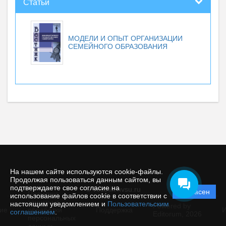
Статьи
МОДЕЛИ И ОПЫТ ОРГАНИЗАЦИИ
СЕМЕЙНОГО ОБРАЗОВАНИЯ
На нашем сайте используются cookie-файлы.
Продолжая пользоваться данным сайтом, вы
подтверждаете свое согласие на
© vestnik.nvsu.ru
Согласен
Политика
использование файлов cookie в соответствии с
защиты и
настоящим уведомлением и
Пользовательским
Powered by
ие
обработки
Поддержка
И
соглашением
.
Editorum,
2026
персональных