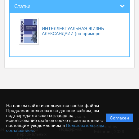
Статьи
ИНТЕЛЛЕКТУАЛЬНАЯ ЖИЗНЬ
АЛЕКСАНДРИИ (на примере ...
На нашем сайте используются cookie-файлы.
Продолжая пользоваться данным сайтом, вы
подтверждаете свое согласие на
© vestnik.nvsu.ru
Согласен
Политика
использование файлов cookie в соответствии с
защиты и
настоящим уведомлением и
Пользовательским
Powered by
ие
обработки
Поддержка
И
соглашением
.
Editorum,
2026
персональных