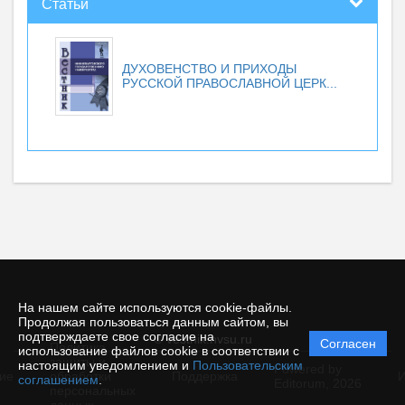
Статьи
ДУХОВЕНСТВО И ПРИХОДЫ
РУССКОЙ ПРАВОСЛАВНОЙ ЦЕРК...
На нашем сайте используются cookie-файлы.
Продолжая пользоваться данным сайтом, вы
подтверждаете свое согласие на
© vestnik.nvsu.ru
Согласен
Политика
использование файлов cookie в соответствии с
защиты и
настоящим уведомлением и
Пользовательским
Powered by
ие
обработки
Поддержка
И
соглашением
.
Editorum,
2026
персональных