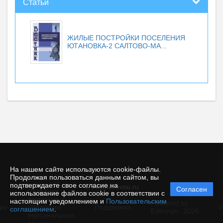
Статьи
ЖИЛЫЕ ПОСТРОЙКИ ПОСЕЛЕНИЯ
ЮТАНОВКА-2 САЛТОВО-МА...
На нашем сайте используются cookie-файлы.
Продолжая пользоваться данным сайтом, вы
подтверждаете свое согласие на
© vestnik.nvsu.ru
Согласен
Политика
использование файлов cookie в соответствии с
защиты и
настоящим уведомлением и
Пользовательским
Powered by
ие
обработки
Поддержка
И
соглашением
.
Editorum,
2026
персональных