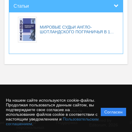
Статьи
МИРОВЫЕ СУДЬИ АНГЛО-
ШОТЛАНДСКОГО ПОГРАНИЧЬЯ В 1...
На нашем сайте используются cookie-файлы.
Продолжая пользоваться данным сайтом, вы
подтверждаете свое согласие на
© vestnik.nvsu.ru
Согласен
Политика
использование файлов cookie в соответствии с
защиты и
настоящим уведомлением и
Пользовательским
Powered by
ие
обработки
Поддержка
И
соглашением
.
Editorum,
2026
персональных