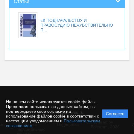
Статьи
«К ПОДНАЧАЛЬСТВУ И
ПРАВОСУДИЮ НЕЧУВСТВИТЕЛЬНО
П...
На нашем сайте используются cookie-файлы.
Продолжая пользоваться данным сайтом, вы
подтверждаете свое согласие на
© vestnik.nvsu.ru
Согласен
Политика
использование файлов cookie в соответствии с
защиты и
настоящим уведомлением и
Пользовательским
Powered by
ие
обработки
Поддержка
И
соглашением
.
Editorum,
2026
персональных