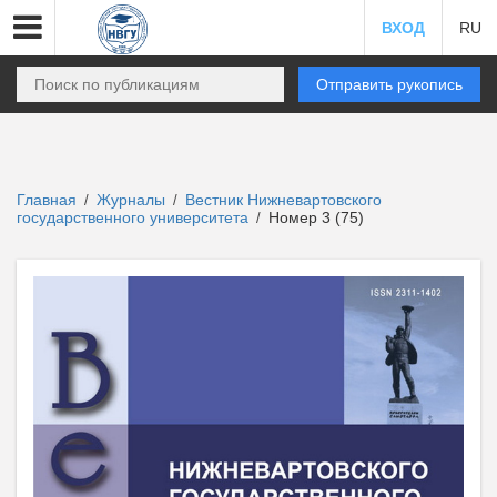
ВХОД
RU
Отправить рукопись
Главная
Журналы
Вестник Нижневартовского
/
/
государственного университета
Номер 3 (75)
/