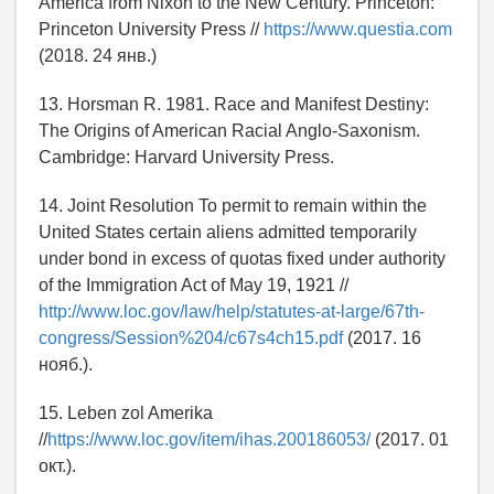
America from Nixon to the New Century. Princeton:
Princeton University Press //
https://www.questia.com
(2018. 24 янв.)
13. Horsman R. 1981. Race and Manifest Destiny:
The Origins of American Racial Anglo-Saxonism.
Cambridge: Harvard University Press.
14. Joint Resolution To permit to remain within the
United States certain aliens admitted temporarily
under bond in excess of quotas fixed under authority
of the Immigration Act of May 19, 1921 //
http://www.loc.gov/law/help/statutes-at-large/67th-
congress/Session%204/c67s4ch15.pdf
(2017. 16
нояб.).
15. Leben zol Amerika
//
https://www.loc.gov/item/ihas.200186053/
(2017. 01
окт.).