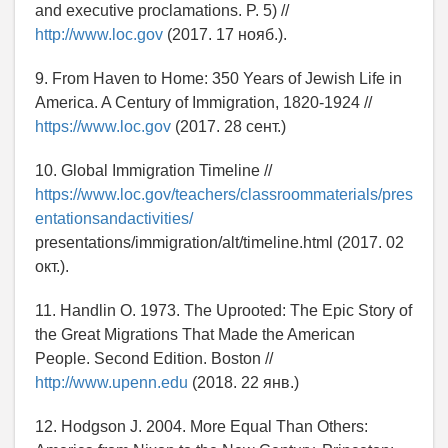
and executive proclamations. P. 5) //
http://www.loc.gov
(2017. 17 нояб.).
9. From Haven to Home: 350 Years of Jewish Life in
America. A Century of Immigration, 1820-1924 //
https://www.loc.gov
(2017. 28 сент.)
10. Global Immigration Timeline //
https://www.loc.gov/teachers/classroommaterials/pres
entationsandactivities/
presentations/immigration/alt/timeline.html (2017. 02
окт.).
11. Handlin O. 1973. The Uprooted: The Epic Story of
the Great Migrations That Made the American
People. Second Edition. Boston //
http://www.upenn.edu
(2018. 22 янв.)
12. Hodgson J. 2004. More Equal Than Others: