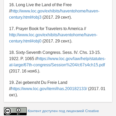
16. Long Live the Land of the Free
//
http://www.loc.gov/exhibits/haventohome/haven-
century.html#obj3
(2017. 29 сент).
17. Prayer Book for Travelers to America //
http://www.loc.gov/exhibits/haventohome/haven-
century.html#obj0
(2017. 29 сент.).
18. Sixty-Seventh Congress. Sess. IV. Chs. 13-15.
1922. P. 1065 //
https://www.loc.gov/law/help/statutes-
at-large/67th-congress/Session%204/c67s4ch15.pdf
(2017. 16 нояб.).
19. Zei gebensht Du Freie Land
//
https://www.loc.gov/item/ihas.200182133/
(2017. 01
окт.).
Контент доступен под лицензией Creative