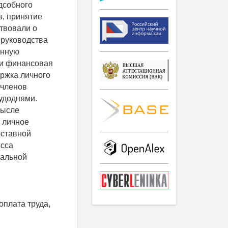
дсобного
в, принятие
твовали о
 руководства
енную
 и финансовая
ержка личного
 членов
рудоднями.
мысле
 личное
оставной
есса
иальной
оплата труда,