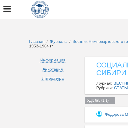
Главная
Журналы
Вестник Нижневартовского г
/
/
1953-1964 гг
Информация
СОЦИАЛ
Аннотация
СИБИРИ 
Литература
Журнал:
ВЕСТН
Рубрики:
СТАТЬ
УДК 9(571.1)    
Федорова 