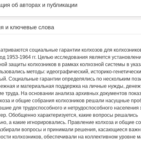
ия об авторах и публикации
я и ключевые слова
матриваются социальные гарантии колхозов для колхознико
од 1953-1964 гг. Целью исследования является установлен
ой защиты колхозников в рамках колхозной системы в ука
льзовались методы: идеографический, историко-генетически
ый. Социальные гарантии определялись по нескольким поз
нежная и материальная поддержка на личные нужды, денеж
е труда. На основании анализа архивных документов показ
хоза и общие собрания колхозников решали насущные про
вшие для трудоспособного и нетрудоспособного населения
ер. Обобщенно характеризуется, какие вопросы решались
но, а какие игнорировались. Правление колхоза и общие с
азбирали вопросы и принимали решения, касающиеся важн
ости колхозников, обеспечивали на коллективном уровне 