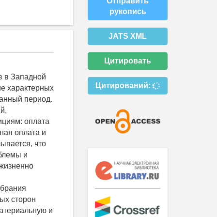
Отправить
рукопись
JATS XML
Цитировать
в в Западной
Цитирований:
ие характерных
занный период.
й,
ициям: оплата
ная оплата и
ывается, что
блемы и
 жизненно
обрания
ых сторон
материальную и