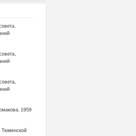
совета,
аний
совета,
аний
совета,
аний
Ермакова. 1959
а, Тюменской