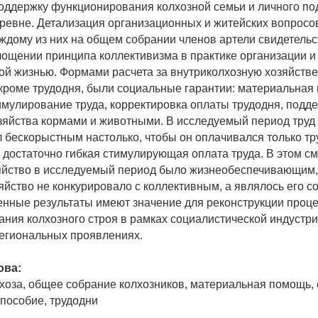
ддержку функционирования колхозной семьи и личного по
еревне. Детализация организационных и житейских вопросо
ждому из них на общем собрании членов артели свидетельс
ощении принципа коллективизма в практике организации и
ой жизнью. Формами расчета за внутриколхозную хозяйств
 кроме трудодня, были социальные гарантии: материальная
имулирование труда, корректировка оплаты трудодня, подд
зяйства кормами и животными. В исследуемый период труд
л бескорыстным настолько, чтобы он оплачивался только т
достаточно гибкая стимулирующая оплата труда. В этом с
яйство в исследуемый период было жизнеобеспечивающим,
яйство не конкурировало с коллективным, а являлось его с
енные результаты имеют значение для реконструкции проц
ния колхозного строя в рамках социалистической индустр
региональных проявлениях.
ова:
хоза, общее собрание колхозников, материальная помощь, 
пособие, трудодни