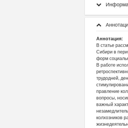
Информац
Аннотаци
Аннотация:
В статье расс
Сибири в пери
форм социальн
В работе испо
ретроспективн
трудодней, де
стимулировани
правление кол
вопросы, носи
важный характ
незамедлитель
колхозников р
жизнедеятельн