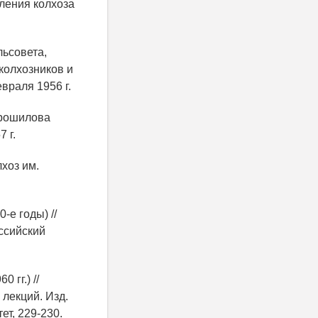
ления колхоза
льсовета,
колхозников и
враля 1956 г.
Ворошилова
 г.
лхоз им.
-е годы) //
оссийский
 гг.) //
 лекций. Изд.
ет, 229-230.