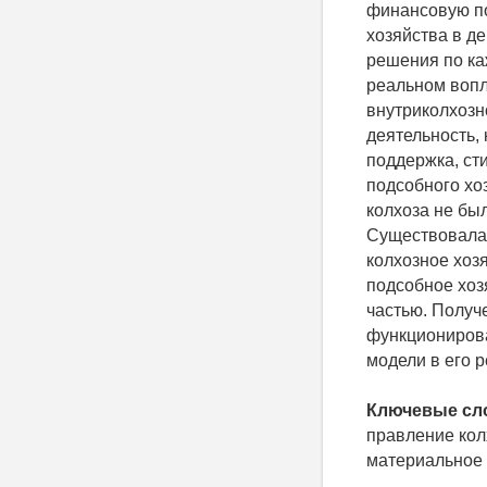
финансовую по
хозяйства в д
решения по ка
реальном вопл
внутриколхозн
деятельность,
поддержка, ст
подсобного хо
колхоза не бы
Существовала 
колхозное хоз
подсобное хоз
частью. Получ
функционирова
модели в его 
Ключевые сл
правление кол
материальное 