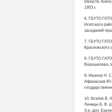
области. Книг
1953 г.
6. ГБУТО ГАТО.
Исетского рай
заседаний прав
7. ГБУТО ГАТО.
Красновского с
8. ГБУТО ГАТО.
Ворошилова, И
9. Иванов Н. С
Афанасьев Ю.Н.
государственн
10. Козлов В. 
Личман Б. В. (
3-е, доп. Екат