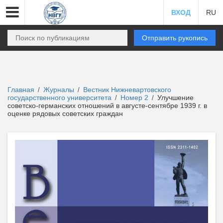
ВХОД
RU
Отправить рукопись
Главная
Журналы
Вестник Нижневартовского
/
/
государственного университета
Номер 2
Улучшение
/
/
советско-германских отношений в августе-сентябре 1939 г. в
оценке рядовых советских граждан